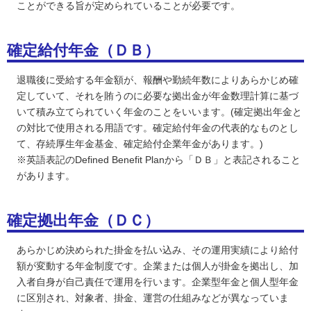
ことができる旨が定められていることが必要です。
確定給付年金（ＤＢ）
退職後に受給する年金額が、報酬や勤続年数によりあらかじめ確
定していて、それを賄うのに必要な拠出金が年金数理計算に基づ
いて積み立てられていく年金のことをいいます。(確定拠出年金と
の対比で使用される用語です。確定給付年金の代表的なものとし
て、存続厚生年金基金、確定給付企業年金があります。)
※英語表記のDefined Benefit Planから「ＤＢ」と表記されること
があります。
確定拠出年金（ＤＣ）
あらかじめ決められた掛金を払い込み、その運用実績により給付
額が変動する年金制度です。企業または個人が掛金を拠出し、加
入者自身が自己責任で運用を行います。企業型年金と個人型年金
に区別され、対象者、掛金、運営の仕組みなどが異なっていま