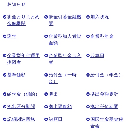
お知らせ
掛金とりまとめ
掛金引落金融機
加入状況
金融機関
関
還付
企業型加入者掛
企業型年金
金額
企業型年金運用
企業型年金加入
起算日
指図者
者
基準価額
給付金（一時
給付金（年金）
金）
給付金（併給）
拠出
拠出金額累計
拠出区分期間
拠出限度額
拠出単位期間
記録関連業務
決算日
国民年金基金連
合会