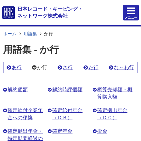
日本レコード・キーピング・
ネットワーク株式会社
メニュー
ホーム
用語集
か行
用語集 - か行
あ行
か行
さ行
た行
な～わ行
解約価額
解約時評価額
概算売却額・概
算購入額
確定給付企業年
確定給付年金
確定拠出年金
金への移換
（ＤＢ）
（ＤＣ）
確定拠出年金・
確定年金
掛金
特定期間経過の