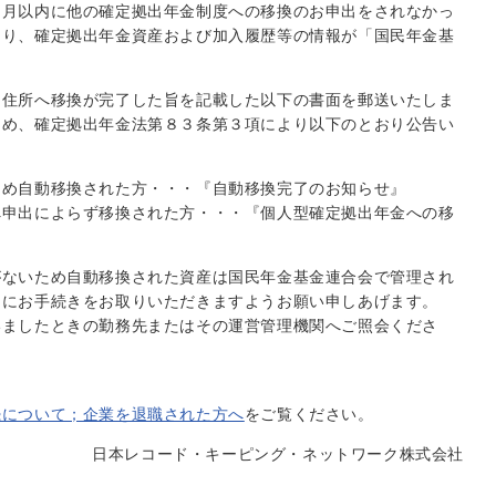
ヶ月以内に他の確定拠出年金制度への移換のお申出をされなかっ
より、確定拠出年金資産および加入履歴等の情報が「国民年金基
た住所へ移換が完了した旨を記載した以下の書面を郵送いたしま
ため、確定拠出年金法第８３条第３項により以下のとおり公告い
ため自動移換された方・・・『自動移換完了のお知らせ』
へ申出によらず移換された方・・・『個人型確定拠出年金への移
がないため自動移換された資産は国民年金基金連合会で管理され
めにお手続きをお取りいただきますようお願い申しあげます。
いましたときの勤務先またはその運営管理機関へご照会くださ
続について；企業を退職された方へ
をご覧ください。
日本レコード・キーピング・ネットワーク株式会社