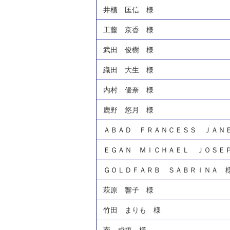
井植 匡信 様
工藤 京香 様
武田 俊樹 様
織田 大生 様
内村 優奈 様
鹿野 悠月 様
ＡＢＡＤ ＦＲＡＮＣＥＳＳ ＪＡＮ
ＥＧＡＮ ＭＩＣＨＡＥＬ ＪＯＳＥ
ＧＯＬＤＦＡＲＢ ＳＡＢＲＩＮＡ 
萩原 響子 様
竹田 まりも 様