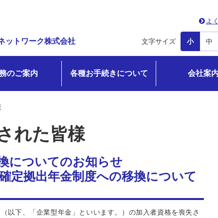
よ
ネットワーク株式会社
文字サイズ
小
中
務のご案内
各種お手続きについて
会社案
様
された皆様
換についてのお知らせ
確定拠出年金制度への移換について
」（以下、「企業型年金」といいます。）の加入者資格を喪失さ