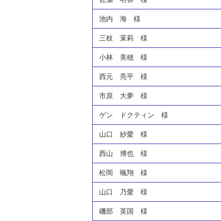
池内 海 様
三枝 茉莉 様
小林 美穂 様
西元 亮平 様
市原 大夢 様
ゲン ドクティン 様
山口 紗愛 様
西山 博也 様
松岡 颯翔 様
山口 乃愛 様
磯部 英国 様