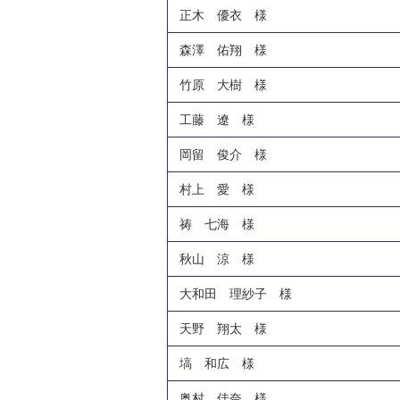
正木 優衣 様
森澤 佑翔 様
竹原 大樹 様
工藤 遼 様
岡留 俊介 様
村上 愛 様
祷 七海 様
秋山 涼 様
大和田 理紗子 様
天野 翔太 様
塙 和広 様
奥村 佳奈 様