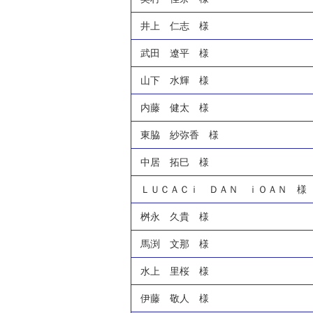
井上 仁志 様
武田 遼平 様
山下 水輝 様
内藤 健太 様
東脇 紗弥香 様
中居 拓巳 様
ＬＵＣＡＣｉ ＤＡＮ ｉＯＡＮ 様
桝永 久貴 様
馬渕 文那 様
水上 里桜 様
伊藤 敬人 様