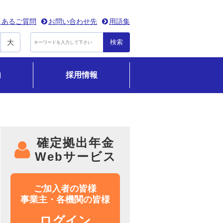
くあるご質問
お問い合わせ先
用語集
大
検索
内
採用情報
確定拠出年金
Webサービス
ご加入者の皆様
事業主・各機関の皆様
ログイン