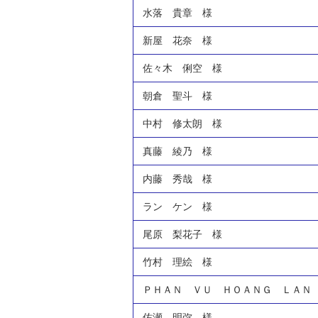
水落 貴章 様
新屋 花奈 様
佐々木 俐空 様
朝倉 聖斗 様
中村 修太朗 様
真藤 綾乃 様
内藤 秀哉 様
ラン ケン 様
尾原 梨花子 様
竹村 理絵 様
ＰＨＡＮ ＶＵ ＨＯＡＮＧ ＬＡＮ
佐瀬 明弥 様