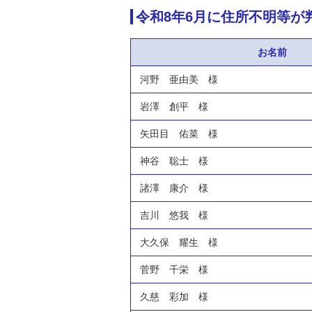
令和8年6月に住所不明等が
お名前
河野 亜由美 様
岩澤 創平 様
矢田目 佑菜 様
神谷 聡士 様
諸澤 康介 様
吉川 悠我 様
大久保 耀生 様
菅野 千栄 様
久慈 彩加 様