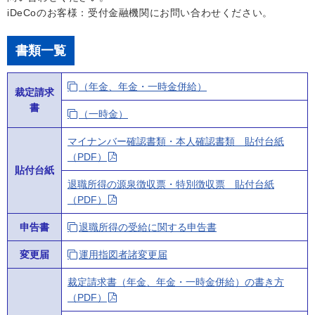
iDeCoのお客様：受付金融機関にお問い合わせください。
書類一覧
（年金、年金・一時金併給）
裁定請求
書
（一時金）
マイナンバー確認書類・本人確認書類 貼付台紙
（PDF）
貼付台紙
退職所得の源泉徴収票・特別徴収票 貼付台紙
（PDF）
申告書
退職所得の受給に関する申告書
変更届
運用指図者諸変更届
裁定請求書（年金、年金・一時金併給）の書き方
（PDF）